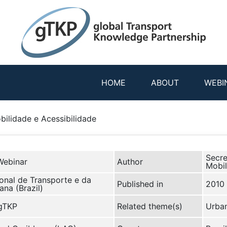
HOME
ABOUT
WEBI
bilidade e Acessibilidade
Secre
Webinar
Author
Mobil
onal de Transporte e da
Published in
2010
na (Brazil)
 gTKP
Related theme(s)
Urban